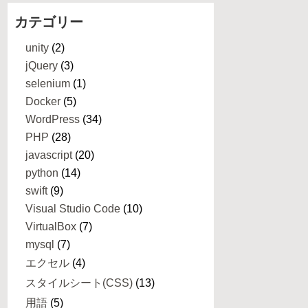
カテゴリー
unity
(2)
jQuery
(3)
selenium
(1)
Docker
(5)
WordPress
(34)
PHP
(28)
javascript
(20)
python
(14)
swift
(9)
Visual Studio Code
(10)
VirtualBox
(7)
mysql
(7)
エクセル
(4)
スタイルシート(CSS)
(13)
用語
(5)