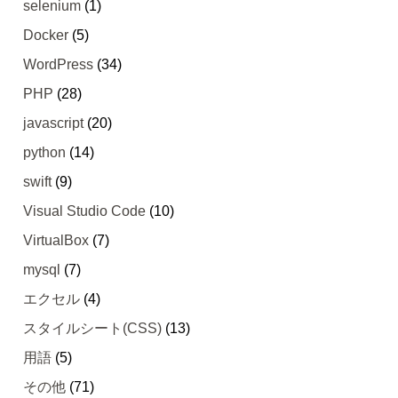
selenium
(1)
Docker
(5)
WordPress
(34)
PHP
(28)
javascript
(20)
python
(14)
swift
(9)
Visual Studio Code
(10)
VirtualBox
(7)
mysql
(7)
エクセル
(4)
スタイルシート(CSS)
(13)
用語
(5)
その他
(71)