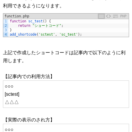
利用できるようになります。
function.php
PHP
1
function
sc_test
(
)
{
2
return
"ショートコード"
;
3
}
4
add_shortcode
(
'sctest'
,
'sc_test'
)
;
上記で作成したショートコードは記事内で以下のように利
用します。
【記事内での利用方法】
○○○
[sctest]
△△△
【実際の表示のされ方】
○○○