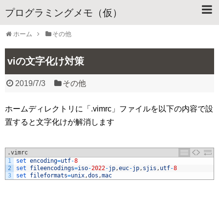
プログラミングメモ（仮）
ホーム
その他
viの文字化け対策
2019/7/3
その他
ホームディレクトリに「.vimrc」ファイルを以下の内容で設
置すると文字化けが解消します
.vimrc
1
set 
encoding
=
utf
-
8
2
set 
fileencodings
=
iso
-
2022
-
jp
,
euc
-
jp
,
sjis
,
utf
-
8
3
set 
fileformats
=
unix
,
dos
,
mac