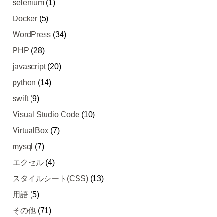
selenium
(1)
Docker
(5)
WordPress
(34)
PHP
(28)
javascript
(20)
python
(14)
swift
(9)
Visual Studio Code
(10)
VirtualBox
(7)
mysql
(7)
エクセル
(4)
スタイルシート(CSS)
(13)
用語
(5)
その他
(71)