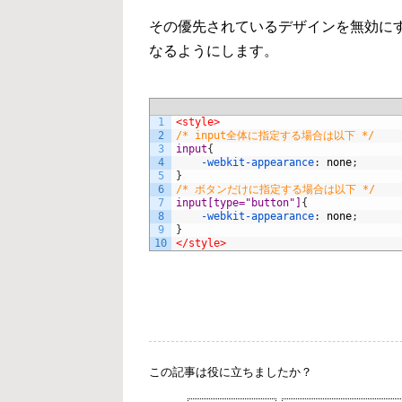
その優先されているデザインを無効にする
なるようにします。
1
<style>
2
/* input全体に指定する場合は以下 */
3
input
{
4
-webkit-appearance
:
none
;
5
}
6
/* ボタンだけに指定する場合は以下 */
7
input[type="button"]
{
8
-webkit-appearance
:
none
;
9
}
10
</style>
この記事は役に立ちましたか？