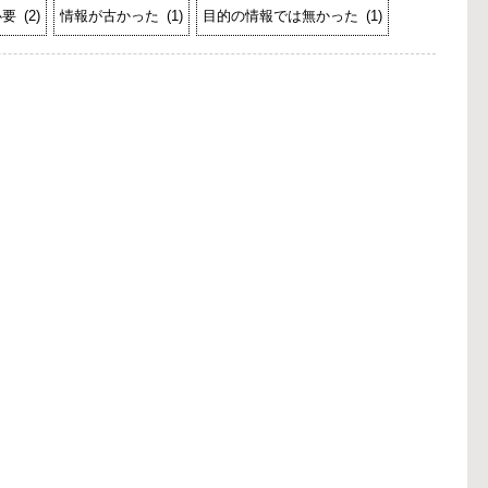
必要
(
2
)
情報が古かった
(
1
)
目的の情報では無かった
(
1
)