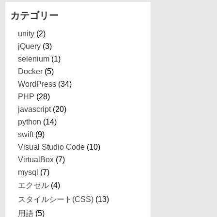
カテゴリー
unity
(2)
jQuery
(3)
selenium
(1)
Docker
(5)
WordPress
(34)
PHP
(28)
javascript
(20)
python
(14)
swift
(9)
Visual Studio Code
(10)
VirtualBox
(7)
mysql
(7)
エクセル
(4)
スタイルシート(CSS)
(13)
用語
(5)